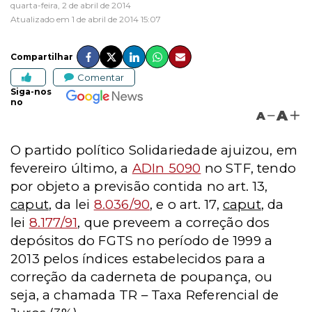
quarta-feira, 2 de abril de 2014
Atualizado em 1 de abril de 2014 15:07
Compartilhar
Comentar
Siga-nos
no
A
A
O partido político Solidariedade ajuizou, em
fevereiro último, a
ADIn 5090
no STF, tendo
por objeto a previsão contida no art. 13,
caput
, da lei
8.036/90
, e o art. 17,
caput
, da
lei
8.177/91
, que preveem a correção dos
depósitos do FGTS no período de 1999 a
2013 pelos índices estabelecidos para a
correção da caderneta de poupança, ou
seja, a chamada TR – Taxa Referencial de