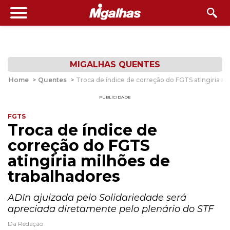
MIGALHAS QUENTES
Home
>
Quentes
>
Troca de índice de correção do FGTS atingiria mi
PUBLICIDADE
FGTS
Troca de índice de
correção do FGTS
atingiria milhões de
trabalhadores
ADIn ajuizada pelo Solidariedade será
apreciada diretamente pelo plenário do STF
Da Redação