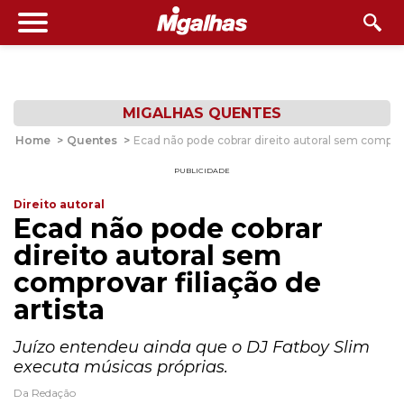
MIGALHAS QUENTES
Home
>
Quentes
>
Ecad não pode cobrar direito autoral sem comprova
PUBLICIDADE
Direito autoral
Ecad não pode cobrar
direito autoral sem
comprovar filiação de
artista
Juízo entendeu ainda que o DJ Fatboy Slim
executa músicas próprias.
Da Redação