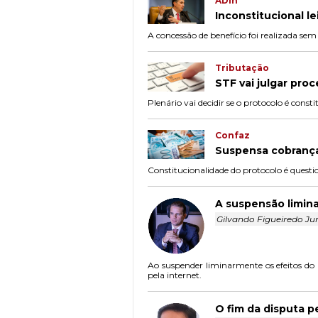
ADIn
Inconstitucional l
A concessão de benefício foi realizada sem
Tributação
STF vai julgar pro
Plenário vai decidir se o protocolo é consti
Confaz
Suspensa cobrança
Constitucionalidade do protocolo é questi
A suspensão limina
Gilvando Figueiredo Ju
Ao suspender liminarmente os efeitos do 
pela internet.
O fim da disputa p