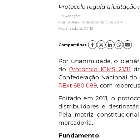
Protocolo regula tributação 
Da Redação
quinta-feira, 18 de setembro de 2014
Atualizado às 07:13
Compartilhar
Por unanimidade, o plenári
do
Protocolo ICMS 21/11
do
Confederação Nacional do C
RExt 680.089
, com repercus
Editado em 2011, o protoco
distribuidores e destinatá
Pela matriz constitucion
mercadoria.
Fundamento