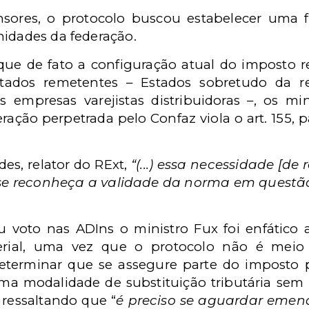
ores, o protocolo buscou estabelecer uma f
nidades da federação.
ue de fato a configuração atual do imposto 
stados remetentes – Estados sobretudo da r
s empresas varejistas distribuidoras –, os m
ção perpetrada pelo Confaz viola o art. 155, par
es, relator do RExt,
“(...) essa necessidade [de
 se reconheça a validade da norma em questão,
voto nas ADIns o ministro Fux foi enfático ao
terial, uma vez que o protocolo não é meio 
 determinar que se assegure parte do imposto 
uma modalidade de substituição tributária sem p
, ressaltando que “
é preciso se aguardar eme