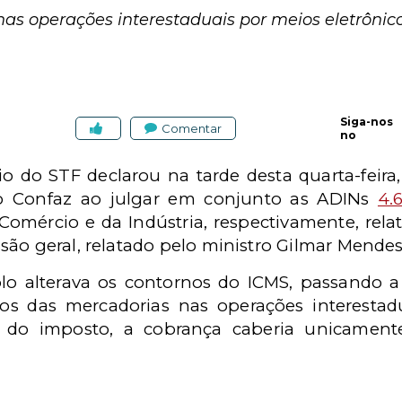
nas operações interestaduais por meios eletrônico
Siga-nos
Comentar
no
o do STF declarou na tarde desta quarta-feira, 
 Confaz ao julgar em conjunto as ADINs
4.
omércio e da Indústria, respectivamente, relat
são geral, relatado pelo ministro Gilmar Mendes
lo alterava os contornos do ICMS, passando a 
rios das mercadorias nas operações interestad
al do imposto, a cobrança caberia unicamen