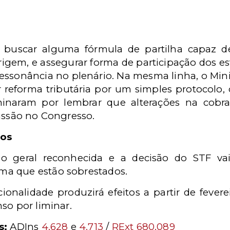
o buscar alguma fórmula de partilha capaz d
igem, e assegurar forma de participação dos es
ssonância no plenário. Na mesma linha, o Mini
 reforma tributária por um simples protocolo,
rminaram por lembrar que alterações na cob
cussão no Congresso.
tos
ão geral reconhecida e a decisão do STF v
a que estão sobrestados.
cionalidade produzirá efeitos a partir de fever
so por liminar.
s:
ADIns
4.628
e
4.713
/
RExt 680.089