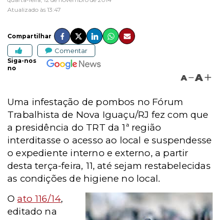
Atualizado às 13:47
Compartilhar
Comentar
Siga-nos
no
A
A
Uma infestação de pombos no Fórum
Trabalhista de Nova Iguaçu/RJ fez com que
a presidência do TRT da 1ª região
interditasse o acesso ao local e suspendesse
o expediente interno e externo, a partir
desta terça-feira, 11, até sejam restabelecidas
as condições de higiene no local.
O
ato 116/14
,
editado na