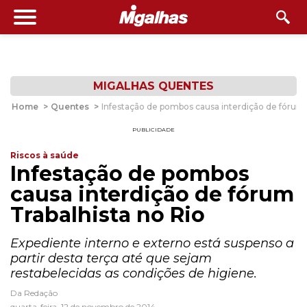
MIGALHAS QUENTES
Home
>
Quentes
>
Infestação de pombos causa interdição de fórum 
PUBLICIDADE
Riscos à saúde
Infestação de pombos
causa interdição de fórum
Trabalhista no Rio
Expediente interno e externo está suspenso a
partir desta terça até que sejam
restabelecidas as condições de higiene.
Da Redação
quarta-feira, 12 de novembro de 2014