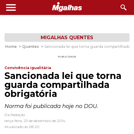
MIGALHAS QUENTES
Home
>
Quentes
>
Sancionada lei que torna guarda compartilhada o
PUBLICIDADE
Convivência igualitária
Sancionada lei que torna
guarda compartilhada
obrigatória
Norma foi publicada hoje no DOU.
Da Redação
terça-feira, 23 de dezembro de 2014
Atualizado às 08:20