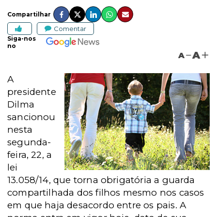
Compartilhar
Comentar
Siga-nos
no
A
A
A
presidente
Dilma
sancionou
nesta
segunda-
feira, 22, a
lei
13.058/14, que torna obrigatória a guarda
compartilhada dos filhos mesmo nos casos
em que haja desacordo entre os pais. A