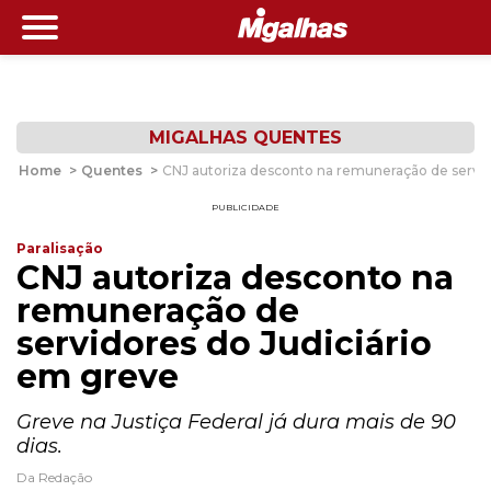
MIGALHAS QUENTES
Home
>
Quentes
>
CNJ autoriza desconto na remuneração de servid
PUBLICIDADE
Paralisação
CNJ autoriza desconto na
remuneração de
servidores do Judiciário
em greve
Greve na Justiça Federal já dura mais de 90
dias.
Da Redação