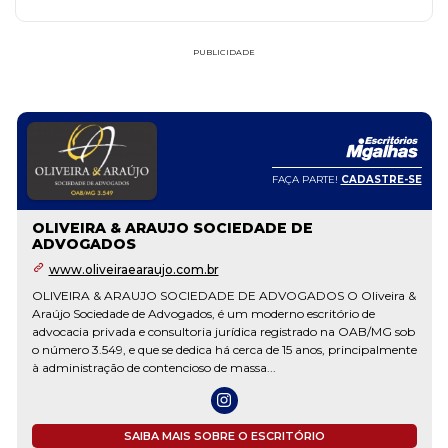
PUBLICIDADE
FAÇA PARTE!
CADASTRE-SE
VEIRA & ARAUJO SOCIEDADE DE
JAQUE
OGADOS
DE AD
w.oliveiraearaujo.com.br
EIRA & ARAUJO SOCIEDADE DE ADVOGADOS O Oliveira &
 Sociedade de Advogados, é um moderno escritório de
cia privada e consultoria jurídica registrado na OAB/MG sob
ro 3.549, e que se dedica há cerca de 15 anos, principalmente
nistração de contencioso de massa...
SAIBA MAIS SOBRE O ESCRITÓRIO