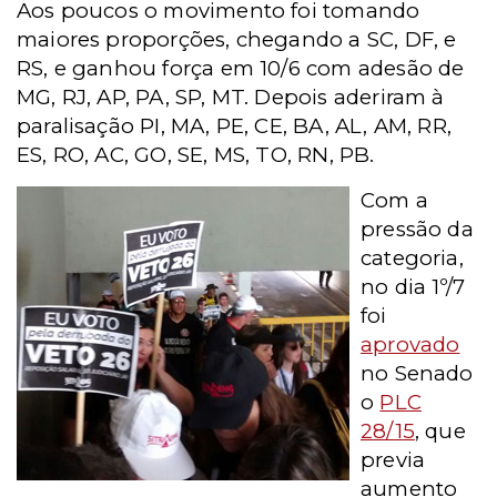
Aos poucos o movimento foi tomando
maiores proporções, chegando a SC, DF, e
RS, e ganhou força em 10/6 com adesão de
MG, RJ, AP, PA, SP, MT. Depois aderiram à
paralisação PI, MA, PE, CE, BA, AL, AM, RR,
ES, RO, AC, GO, SE, MS, TO, RN, PB.
Com a
pressão da
categoria,
no dia 1º/7
foi
aprovado
no Senado
o
PLC
28/15
, que
previa
aumento