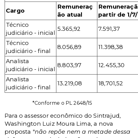
Remuneraç
Remuneraçã
Cargo
ão atual
partir de 1/7
Técnico
5.365,92
7.591,37
judiciário - inicial
Técnico
8.056,89
11.398,38
judiciário - final
Analista
8.803,97
12.455,30
judiciário - inicial
Analista
13.219,08
18,701,52
judiciário - final
*Conforme
o PL 2648/15
Para o assessor econômico do Sintrajud,
Washington Luiz Moura Lima, a nova
proposta "
não repõe nem a metade dessa