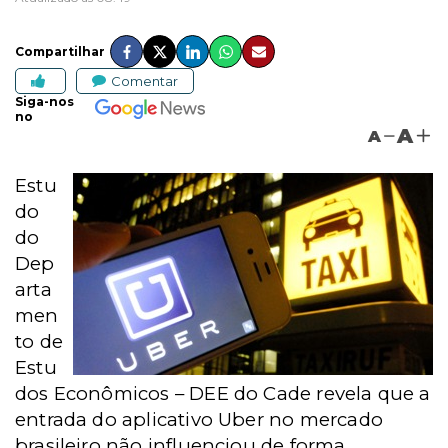
Compartilhar
Comentar
Siga-nos
no
A
A
Estu
do
do
Dep
arta
men
to de
Estu
dos Econômicos – DEE do Cade revela que a
entrada do aplicativo Uber no mercado
brasileiro não influenciou de forma