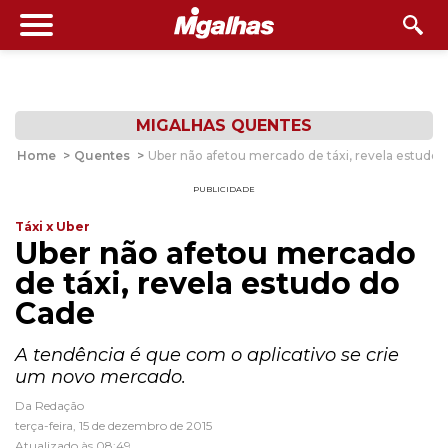
MIGALHAS QUENTES
Home
>
Quentes
>
Uber não afetou mercado de táxi, revela estudo
PUBLICIDADE
Táxi x Uber
Uber não afetou mercado
de táxi, revela estudo do
Cade
A tendência é que com o aplicativo se crie
um novo mercado.
Da Redação
terça-feira, 15 de dezembro de 2015
Atualizado às 08:49