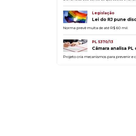
Legislação
Lei do RJ pune dis
Norma prevê multa de até R$ 60 mil.
PL 5370/13
Câmara analisa PL 
Projeto cria mecanismos para prevenir e c