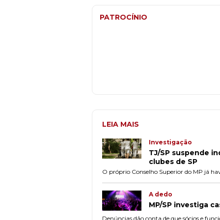
PATROCÍNIO
LEIA MAIS
Investigação
TJ/SP suspende in
clubes de SP
O próprio Conselho Superior do MP já hav
A dedo
MP/SP investiga ca
Denúncias dão conta de que sócios e funci