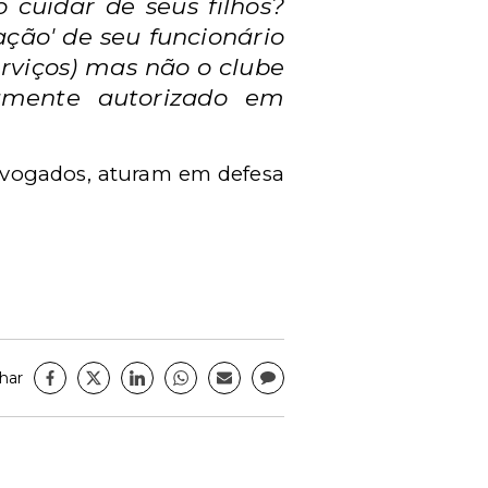
 cuidar de seus filhos?
ação' de seu funcionário
erviços) mas não o clube
mamente autorizado em
Advogados, aturam em defesa
har