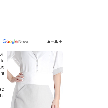
A
A
il
de
ue
ra
ão
to