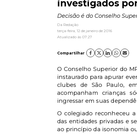
investigados po
Decisão é do Conselho Super
Da Redação
terça-feira, 12 de janeiro de 2016
Atualizado às 07:27
Compartilhar
O Conselho Superior do MP
instaurado para apurar even
clubes de São Paulo, e
acompanham crianças sóc
ingressar em suas dependê
O colegiado reconheceu a 
das entidades privadas e s
ao princípio da isonomia ou