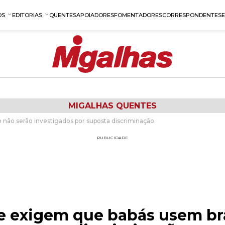
OS
EDITORIAS
QUENTES
APOIADORES
FOMENTADORES
CORRESPONDENTES
MIGALHAS QUENTES
não serão investigados por suposta discriminação
PUBLICIDADE
e exigem que babás usem br