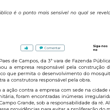
ública é o ponto mais sensível no qual se revel
Siga-nos
Comentar
no
 Paes de Campos, da 3ª vara de Fazenda Pública
u a empresa responsável pela construção de
oco que permita o desenvolvimento do mosquit
ra a construtora responsável pela obra.
 a ação contra a empresa com sede na cidade
anitária, foram encontradas inúmeras irregulari
ampo Grande, sob a responsabilidade da ré. Ale
asse providências para evitar a proliferação do