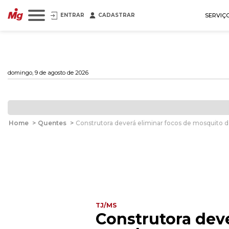
ENTRAR
CADASTRAR
SERVIÇ
domingo, 9 de agosto de 2026
Home
>
Quentes
>
Construtora deverá eliminar focos de mosquito d
TJ/MS
Construtora deve