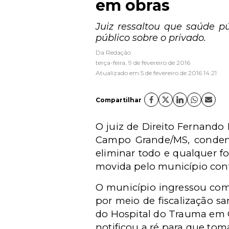
em obras
Juiz ressaltou que saúde p
público sobre o privado.
Da Redação
terça-feira, 9 de fevereiro de 2016
Atualizado em 5 de fevereiro de 2016 14:21
Compartilhar
O juiz de Direito Fernando
Campo Grande/MS, condeno
eliminar todo e qualquer f
movida pelo município cont
O município ingressou com
por meio de fiscalização s
do Hospital do Trauma em C
notificou a ré para que tom