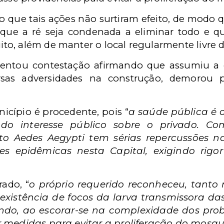
o que tais ações não surtiram efeito, de modo
e que a ré seja condenada a eliminar todo e 
o, além de manter o local regularmente livre 
esentou contestação afirmando que assumiu 
ersas adversidades na construção, demorou p
nicípio é procedente, pois “
a saúde pública é o
do interesse público sobre o privado. C
to Aedes Aegypti tem sérias repercussões n
sões epidêmicas nesta Capital, exigindo rig
rado, “
o próprio requerido reconheceu, tan
 existência de focos da larva transmissora d
indo, ao escorar-se na complexidade dos pr
r medidas para evitar a proliferação do mosqu