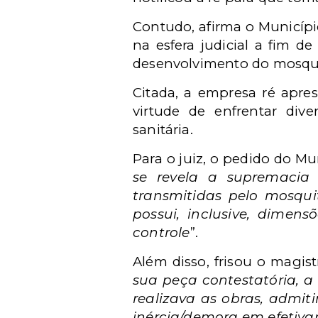
Contudo, afirma o Municípi
na esfera judicial a fim d
desenvolvimento do mosquit
Citada, a empresa ré apr
virtude de enfrentar div
sanitária.
Para o juiz, o pedido do Mu
se revela a supremacia 
transmitidas pelo mosqui
possui, inclusive, dimen
controle
”.
Além disso, frisou o magist
sua peça contestatória, a
realizava as obras, admit
inércia/demora em efetiva