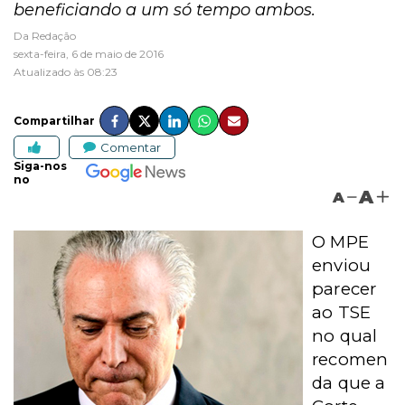
beneficiando a um só tempo ambos.
Da Redação
sexta-feira, 6 de maio de 2016
Atualizado às 08:23
Compartilhar
Comentar
Siga-nos
no
A
A
O MPE
enviou
parecer
ao TSE
no qual
recomen
da que a