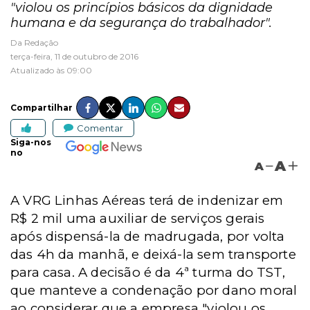
"violou os princípios básicos da dignidade
humana e da segurança do trabalhador".
Da Redação
terça-feira, 11 de outubro de 2016
Atualizado às 09:00
Compartilhar
Comentar
Siga-nos
no
A
A
A VRG Linhas Aéreas terá de indenizar em
R$ 2 mil uma auxiliar de serviços gerais
após dispensá-la de madrugada, por volta
das 4h da manhã, e deixá-la sem transporte
para casa. A decisão é da 4ª turma do TST,
que manteve a condenação por dano moral
ao considerar que a empresa "violou os