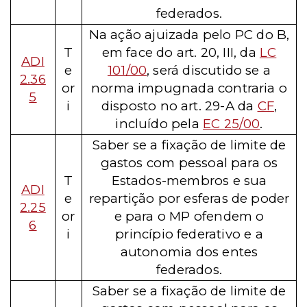
federados.
Na ação ajuizada pelo PC do B,
T
em face do art. 20, III, da
LC
ADI
e
101/00
, será discutido se
a
2.36
or
norma impugnada contraria o
5
i
disposto no art. 29-A da
CF
,
incluído pela
EC 25/00
.
Saber se a fixação de limite de
gastos com pessoal para os
T
Estados-membros e sua
ADI
e
repartição por esferas de poder
2.25
or
e para o MP ofendem o
6
i
princípio federativo e a
autonomia dos entes
federados.
Saber se a fixação de limite de