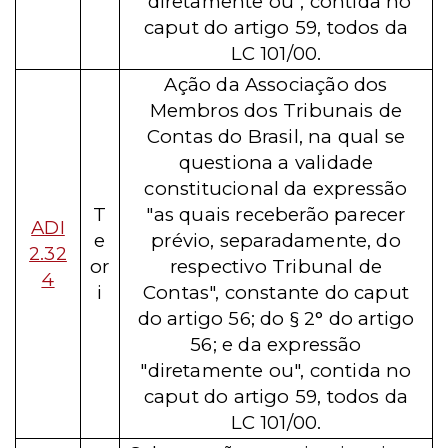
"diretamente ou", contida no
caput do artigo 59, todos da
LC 101/00.
Ação da Associação dos
Membros dos Tribunais de
Contas do Brasil, na qual se
questiona a validade
constitucional da expressão
T
"as quais receberão parecer
ADI
e
prévio, separadamente, do
2.32
or
respectivo Tribunal de
4
i
Contas", constante do caput
do artigo 56; do § 2° do artigo
56; e da expressão
"diretamente ou", contida no
caput do artigo 59, todos da
LC 101/00.