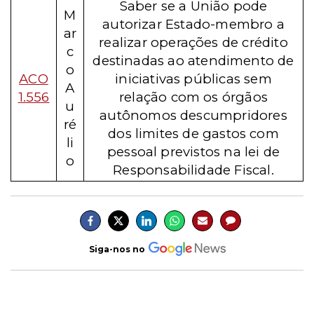
Saber se a União pode
M
autorizar Estado-membro a
ar
realizar operações de crédito
c
destinadas ao atendimento de
o
ACO
iniciativas públicas sem
A
1.556
relação com os órgãos
u
autônomos descumpridores
ré
dos limites de gastos com
li
pessoal previstos na lei de
o
Responsabilidade Fiscal.
Siga-nos no