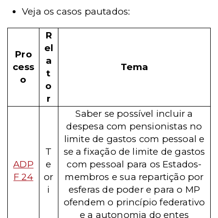
Veja os casos pautados:
R
el
Pro
a
cess
Tema
t
o
o
r
Saber se possível incluir a
despesa com pensionistas no
limite de gastos com pessoal e
T
se a fixação de limite de gastos
ADP
e
com pessoal para os Estados-
F 24
or
membros e sua repartição por
i
esferas de poder e para o MP
ofendem o princípio federativo
e a autonomia do entes