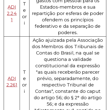
gastos com pessoal para os
T
ADI
Estados-membros e sua
e
2.24
repartição por esferas de poder
or
1
ofendem os princípios
i
federativo e da separação de
poderes.
Ação ajuizada pela Associação
dos Membros dos Tribunais de
Contas do Brasil, na qual se
questiona a validade
constitucional da expressão
T
"as quais receberão parecer
ADI
e
prévio, separadamente, do
2.261
or
respectivo Tribunal de
i
Contas", constante do caput
do artigo 56; do § 2° do artigo
56; e da expressão