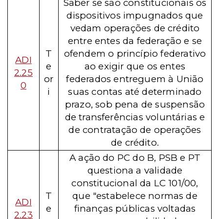
Saber se são constitucionais os
dispositivos impugnados que
vedam operações de crédito
entre entes da federação e se
T
ofendem o princípio federativo
ADI
e
ao exigir que os entes
2.25
or
federados entreguem à União
0
i
suas contas até determinado
prazo, sob pena de suspensão
de transferências voluntárias e
de contratação de operações
de crédito.
A ação do PC do B, PSB e PT
questiona a validade
constitucional da LC 101/00,
T
que "estabelece normas de
ADI
e
finanças públicas voltadas
2.23