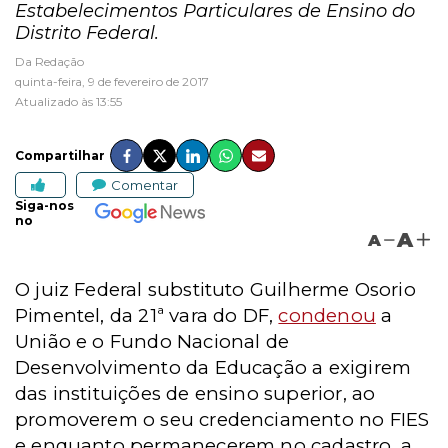
Estabelecimentos Particulares de Ensino do
Distrito Federal.
Da Redação
quinta-feira, 9 de fevereiro de 2017
Atualizado às 13:55
Compartilhar
Comentar
Siga-nos
no
A
A
O juiz Federal substituto Guilherme Osorio
Pimentel, da 21ª vara do DF,
condenou
a
União e o Fundo Nacional de
Desenvolvimento da Educação a exigirem
das instituições de ensino superior, ao
promoverem o seu credenciamento no FIES
e enquanto permanecerem no cadastro, a