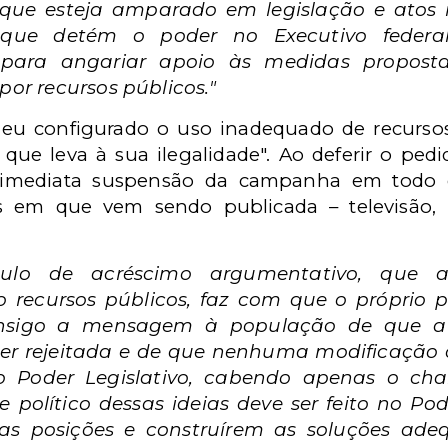
ue esteja amparado em legislação e atos n
 que detém o poder no Executivo federa
, para angariar apoio às medidas propos
por recursos públicos."
deu configurado o uso inadequado de recurs
 que leva à sua ilegalidade". Ao deferir o pedi
 imediata suspensão da campanha em todo o 
s em que vem sendo publicada – televisão, rá
tulo de acréscimo argumentativo, que a
do recursos públicos, faz com que o próprio p
consigo a mensagem à população de que a
ser rejeitada e de que nenhuma modificação
do Poder Legislativo, cabendo apenas o c
 político dessas ideias deve ser feito no Pod
as posições e construírem as soluções ade