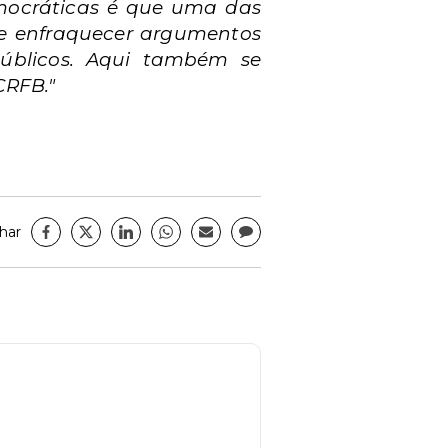
emocráticas é que uma das
s e enfraquecer argumentos
públicos. Aqui também se
CRFB."
har