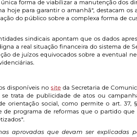
a única forma de viabilizar a manutenção dos dir
rma hoje para garantir o amanhã", destacam os
mação do público sobre a complexa forma de cus
entidades sindicais apontam que os dados ap
gna a real situação financeira do sistema de Se
ão de juízos equivocados sobre a eventual ne
idenciárias.
eos disponíveis no
site
da Secretaria de Comunica
 se trata de publicidade de atos ou campan
e orientação social, como permite o art. 37, §
de de programa de reformas que o partido qu
tizados".
mas aprovadas que devam ser explicadas 