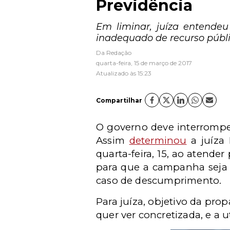
Previdência
Em liminar, juíza entendeu
inadequado de recurso públi
Da Redação
quarta-feira, 15 de março de 2017
Atualizado às 15:23
Compartilhar
O governo deve interrompe
Assim
determinou
a juíza 
quarta-feira, 15, ao atende
para que a campanha seja 
caso de descumprimento.
Para juíza, objetivo da pr
quer ver concretizada, e a u