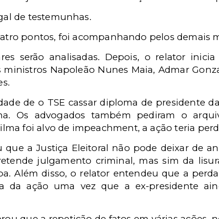
gal de testemunhas.
quatro pontos, foi acompanhando pelos demais m
es serão analisadas. Depois, o relator inici
 ministros Napoleão Nunes Maia, Admar Gonzaga
s.
idade de o TSE cassar diploma de presidente da
lma. Os advogados também pediram o arqu
ma foi alvo de impeachment, a ação teria perd
ue a Justiça Eleitoral não pode deixar de anali
etende julgamento criminal, mas sim da lisura
apa. Além disso, o relator entendeu que a per
ca da ação uma vez que a ex-presidente ain
ou que a repetição de fatos em várias ações, ne