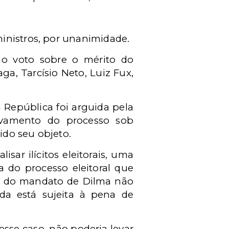
inistros, por unanimidade.
a o voto sobre o mérito do
, Tarcísio Neto, Luiz Fux,
 República foi arguida pela
ivamento do processo sob
ido seu objeto.
sar ilícitos eleitorais, uma
 do processo eleitoral que
da do mandato de Dilma não
da está sujeita à pena de
sse caso, não poderia levar