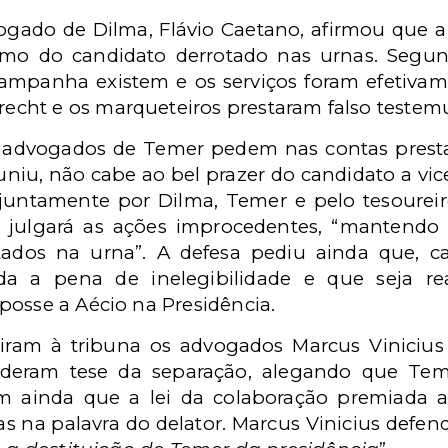
ogado de Dilma, Flávio Caetano, afirmou que 
mo do candidato derrotado nas urnas. Segun
ampanha existem e os serviços foram efetivame
cht e os marqueteiros prestaram falso testem
os advogados de Temer pedem nas contas prest
uniu, não cabe ao bel prazer do candidato a vic
juntamente por Dilma, Temer e pelo tesoureir
 julgará as ações improcedentes, “mantendo
ados na urna”. A defesa pediu ainda que, c
da a pena de inelegibilidade e que seja rea
posse a Aécio na Presidência.
iram à tribuna os advogados Marcus Viniciu
enderam tese da separação, alegando que Te
am ainda que a lei da colaboração premiada
 na palavra do delator. Marcus Vinicius defe