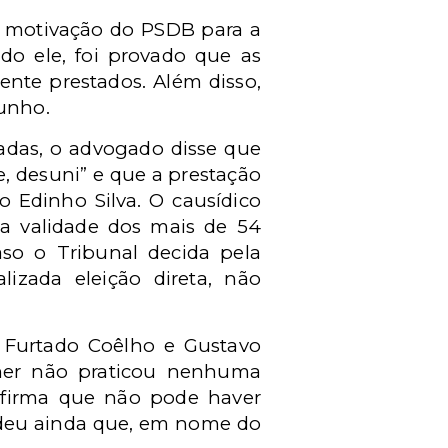
a motivação do PSDB para a
do ele, foi provado que as
nte prestados. Além disso,
unho.
adas, o advogado disse que
e, desuni” e que a prestação
o Edinho Silva. O causídico
 a validade dos mais de 54
aso o Tribunal decida pela
lizada eleição direta, não
s Furtado Coêlho e Gustavo
mer não praticou nenhuma
 afirma que não pode haver
ndeu ainda que, em nome do