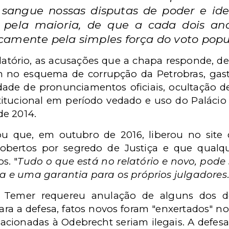
sangue nossas disputas de poder e id
 pela maioria, de que a cada dois a
amente pela simples força do voto popul
latório,
as acusações que a chapa responde, de
m no esquema de corrupção da Petrobras, ga
idade de pronunciamentos oficiais, ocultação 
itucional em período vedado e uso do Palácio 
de 2014.
u que, em outubro de 2016, liberou no sit
obertos por segredo de Justiça e que qualqu
s. "
Tudo o que está no relatório e novo, pode 
 e uma garantia para os próprios julgadores
, Temer requereu anulação de alguns dos 
ara a defesa, fatos novos foram "enxertados" no
elacionadas à Odebrecht seriam ilegais. A defe