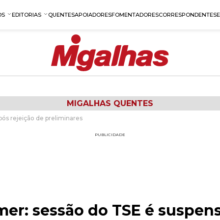
OS
EDITORIAS
QUENTES
APOIADORES
FOMENTADORES
CORRESPONDENTES
MIGALHAS QUENTES
ós rejeição de preliminares
PUBLICIDADE
er: sessão do TSE é suspens