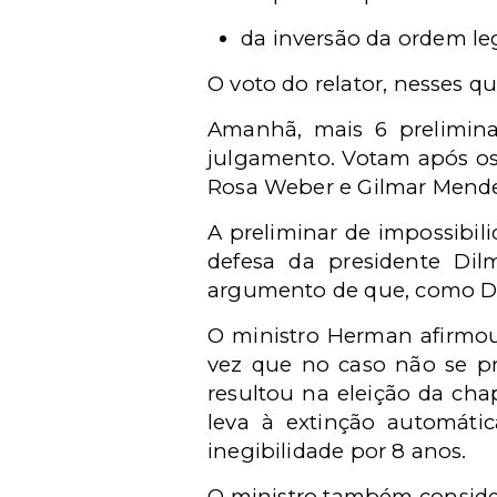
da inversão da ordem le
O voto do relator, nesses 
Amanhã, mais 6 preliminar
julgamento. Votam após os
Rosa Weber e Gilmar Mende
A preliminar de impossibil
defesa da presidente Di
argumento de que, como Dil
O ministro Herman afirmou q
vez que no caso não se pr
resultou na eleição da ch
leva à extinção automáti
inegibilidade por 8 anos.
O ministro também consider