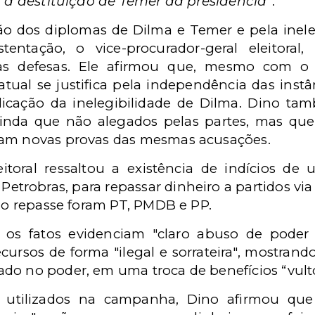
 a destituição de Temer da presidência
”.
o dos diplomas de Dilma e Temer e pela ineleg
ntação, o vice-procurador-geral eleitoral,
elas defesas. Ele afirmou que, mesmo com o
tual se justifica pela independência das instâ
licação da inelegibilidade de Dilma. Dino t
ainda que não alegados pelas partes, mas que
ram novas provas das mesmas acusações.
leitoral ressaltou a existência de indícios d
Petrobras, para repassar dinheiro a partidos via
 do repasse foram PT, PMDB e PP.
s os fatos evidenciam "claro abuso de pode
cursos de forma "ilegal e sorrateira", mostrando
ado no poder, em uma troca de benefícios “vul
os utilizados na campanha, Dino afirmou q