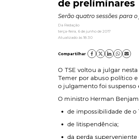
de preliminares
Serão quatro sessões para o
Da Redação
terça-feira, 6 de junho de 2017
Atualizado às 18:30
Compartilhar
O TSE voltou a julgar nesta
Temer por abuso político e 
o julgamento foi suspenso e
O ministro Herman Benjamin,
de impossibilidade de o
de litispendência;
da perda superveniente