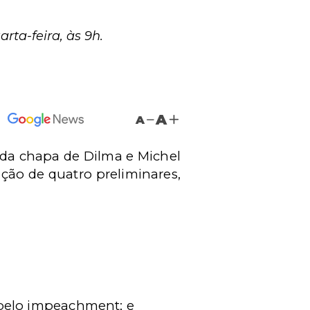
ta-feira, às 9h.
A
A
o da chapa de Dilma e Michel
ição de quatro preliminares,
;
 pelo impeachment; e