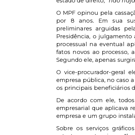
estado de direito, “
não haja
O MPF opinou pela cassaçã
por 8 anos. Em sua suste
preliminares arguidas p
Presidência, o julgamento a
processual na eventual ap
fatos novos ao processo, 
Segundo ele, apenas surgi
O vice-procurador-geral e
empresa pública, no caso a 
os principais beneficiários
De acordo com ele, todo
empresarial que aplicava re
empresa e um grupo instal
Sobre os serviços gráfic