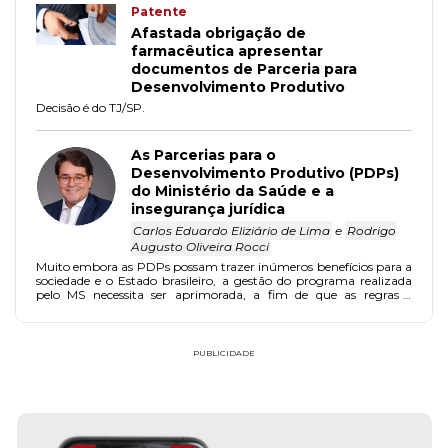
Patente
Afastada obrigação de
farmacêutica apresentar
documentos de Parceria para
Desenvolvimento Produtivo
Decisão é do TJ/SP.
As Parcerias para o
Desenvolvimento Produtivo (PDPs)
do Ministério da Saúde e a
insegurança jurídica
Carlos Eduardo Eliziário de Lima
e
Rodrigo
Augusto Oliveira Rocci
Muito embora as PDPs possam trazer inúmeros benefícios para a
sociedade e o Estado brasileiro, a gestão do programa realizada
pelo MS necessita ser aprimorada, a fim de que as regras e
princípios previstos no marco regulatório promulgado em 2014
sejam efetivamente aplicados e, assim, conferindo a necessária
segurança jurídica ao programa.
PUBLICIDADE