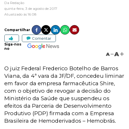
Da Redação
quinta-feira, 3 de agosto de 2017
Atualizado às 16:08
Compartilhar
Comentar
Siga-nos
no
A
A
O juiz Federal Frederico Botelho de Barros
Viana, da 4ª vara da JF/DF, concedeu liminar
em favor da empresa farmacêutica Shire,
com o objetivo de revogar a decisão do
Ministério da Saúde que suspendeu os
efeitos da Parceria de Desenvolvimento
Produtivo (PDP) firmada com a Empresa
Brasileira de Hemoderivados – Hemobrás.