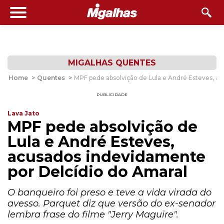
MIGALHAS QUENTES
Home
>
Quentes
>
MPF pede absolvição de Lula e André Esteves, a
PUBLICIDADE
Lava Jato
MPF pede absolvição de
Lula e André Esteves,
acusados indevidamente
por Delcídio do Amaral
O banqueiro foi preso e teve a vida virada do
avesso. Parquet diz que versão do ex-senador
lembra frase do filme "Jerry Maguire".