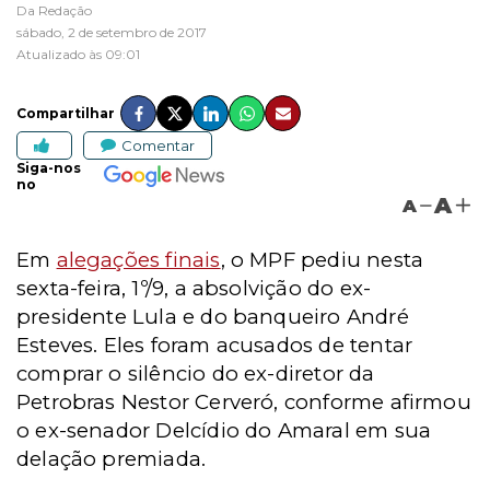
Da Redação
sábado, 2 de setembro de 2017
Atualizado às 09:01
Compartilhar
Comentar
Siga-nos
no
A
A
Em
alegações finais
, o MPF pediu nesta
sexta-feira, 1º/9, a absolvição do ex-
presidente Lula e do banqueiro André
Esteves. Eles foram acusados de tentar
comprar o silêncio do ex-diretor da
Petrobras Nestor Cerveró, conforme afirmou
o ex-senador Delcídio do Amaral em sua
delação premiada.