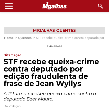
MIGALHAS QUENTES
Home
>
Quentes
>
STF recebe queixa-crime contra deputado por edi
PUBLICIDADE
Difamação
STF recebe queixa-crime
contra deputado por
edição fraudulenta de
frase de Jean Wyllys
A 1ª turma recebeu queixa-crime contra o
deputado Eder Mauro.
Da Redação