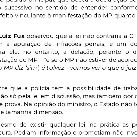
o sucessivo no sentido de entender conform
efeito vinculante à manifestação do MP quant
Luiz Fux
observou que a lei não contraria a C
m a apuração de infrações penais, e um 
ra ele, no entanto, a delação, perante o d
stação do MP, - "e se o MP não estiver de acord
o MP diz ‘sim’, é talvez - vamos ver o que o juiz
nte que a polícia tem a possibilidade de tra
não só pela lei em discussão, mas também por out
prova. Na opinião do ministro, o Estado não te
de tamanha dimensão.
smo de existir qualquer lei, na prática as p
ura. Pediam informação e prometiam não invest