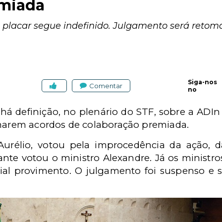
emiada
 placar segue indefinido. Julgamento será retoma
Siga-nos
Comentar
no
há definição, no plenário do STF, sobre a ADIn
rmarem acordos de colaboração premiada.
 Aurélio, votou pela improcedência da ação,
nte votou o ministro Alexandre. Já os ministro
cial provimento. O julgamento foi suspenso e