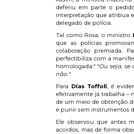
deferiu em parte o pedid
interpretação que atribua 
delegado de polícia.
Tal como Rosa, o ministro
que as polícias promova
colaboração premiada. Pa
perfectibiliza com a manife
homologada." "
Ou seja, se 
não.
"
Para
Dias Toffoli
, é evide
efetivamente já trabalha – 
de um meio de obtenção de 
e punir sem instrumentos 
Ele observou que antes me
acordos, mas de forma obsc