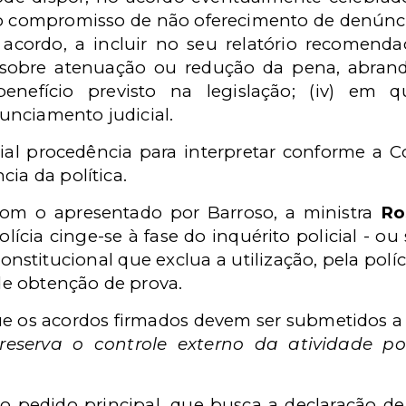
compromisso de não oferecimento de denúncia; 
acordo, a incluir no seu relatório recomend
s sobre atenuação ou redução da pena, abra
nefício previsto na legislação; (iv) em q
unciamento judicial.
ial procedência para interpretar conforme a Co
cia da política.
com o apresentado por Barroso, a ministra
Ro
ícia cinge-se à fase do inquérito policial - ou 
stitucional que exclua a utilização, pela políci
e obtenção de prova.
ue os acordos firmados devem ser submetidos a
reserva o controle externo da atividade pol
u o pedido principal, que busca a declaração de