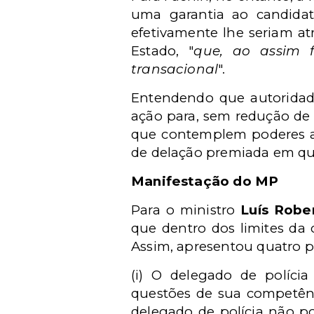
uma garantia ao candidat
efetivamente lhe seriam at
Estado, "
que, ao assim f
transacional
".
Entendendo que autoridade
ação para, sem redução de te
que contemplem poderes ao
de delação premiada em que
Manifestação do MP
Para o ministro
Luís Robe
que dentro dos limites da 
Assim, apresentou quatro p
(i) O delegado de políci
questões de sua competênci
delegado de polícia não po