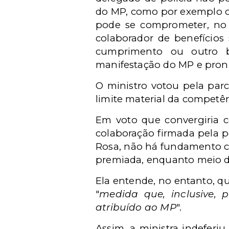
do MP, como por exemplo o 
pode se comprometer, no 
colaborador de benefício
cumprimento ou outro be
manifestação do MP e pron
O ministro votou pela parc
limite material da competên
Em voto que convergiria 
colaboração firmada pela pol
Rosa, não há fundamento con
premiada, enquanto meio d
Ela entende, no entanto, q
"
medida que, inclusive, p
atribuído ao MP
".
Assim, a ministra indeferi