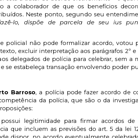
o a colaborador de que os benefícios decor
ribuídos. Neste ponto, segundo seu entendime
azê-lo, dispõe de parcela de seu ius pu
 policial não pode formalizar acordo, votou p
xto, excluir interpretação aos parágrafos 2º e 6
s delegados de polícia para celebrar, sem a 
 se estabeleça transação envolvendo poder puni
rto
Barroso
, a polícia pode fazer acordo de 
competência da polícia, que são o da investigaç
roposições:
a possui legitimidade para firmar acordos d
a que incluem as previsões do art. 5 da lei 128
de dispor, no acordo eventualmente celebrado