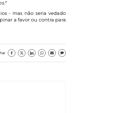
os
."
cios - mas não seria vedado
pinar a favor ou contra para
har