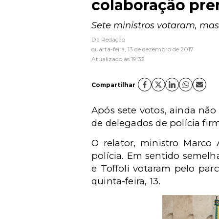
colaboração pr
Sete ministros votaram, mas
Da Redação
quarta-feira, 13 de dezembro de 2017
Atualizado às 19:32
Compartilhar
Após sete votos, ainda não 
de delegados de polícia fi
O relator, ministro Marco
polícia. Em sentido semelha
e Toffoli votaram pelo par
quinta-feira, 13.