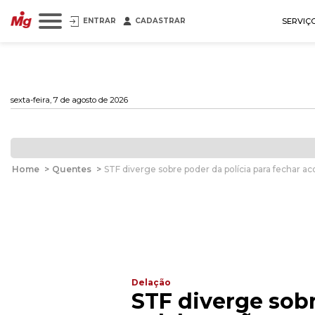
ENTRAR
CADASTRAR
SERVIÇ
sexta-feira, 7 de agosto de 2026
Home
>
Quentes
>
STF diverge sobre poder da polícia para fechar a
Delação
STF diverge sobr