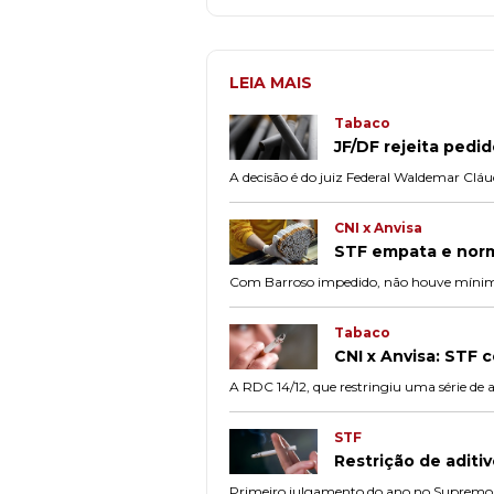
LEIA MAIS
Tabaco
JF/DF rejeita pedi
A decisão é do juiz Federal Waldemar Cláu
CNI x Anvisa
STF empata e norma
Com Barroso impedido, não houve mínimo 
Tabaco
CNI x Anvisa: STF 
A RDC 14/12, que restringiu uma série de a
STF
Restrição de aditi
Primeiro julgamento do ano no Supremo se