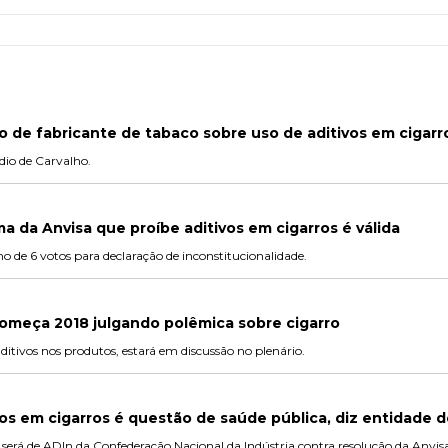
do de fabricante de tabaco sobre uso de aditivos em cigarr
dio de Carvalho.
 da Anvisa que proíbe aditivos em cigarros é válida
de 6 votos para declaração de inconstitucionalidade.
começa 2018 julgando polêmica sobre cigarro
ditivos nos produtos, estará em discussão no plenário.
vos em cigarros é questão de saúde pública, diz entidade 
rá de ADIn da Confederação Nacional da Indústria contra resolução da Anvis