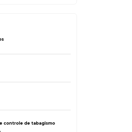
os
de controle de tabagismo
a.