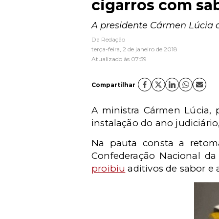
cigarros com sa
A presidente Cármen Lúcia ag
Da Redação
terça-feira, 2 de janeiro de 2018
Atualizado às 07:59
Compartilhar
A ministra Cármen Lúcia, 
instalação do ano judiciário,
Na pauta consta a retoma
Confederação Nacional da
proibiu
aditivos de sabor e