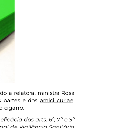
 a relatora, ministra Rosa
s partes e dos
amici curiae
,
 cigarro.
ficácia dos arts. 6º, 7º e 9º
al de Vigilância Sanitária