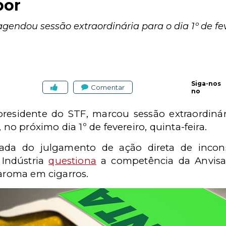
bor
endou sessão extraordinária para o dia 1º de feve
Siga-nos
Comentar
no
presidente do STF, marcou sessão extraordinár
 no próximo dia 1º de fevereiro, quinta-feira.
da do julgamento de ação direta de incons
 Indústria
questiona
a competência da Anvisa 
 aroma em cigarros.