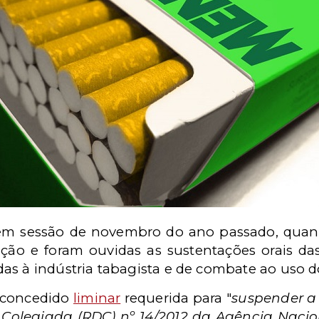
 em sessão de novembro do ano passado, quando
ação e foram ouvidas as sustentações orais da
as à indústria tabagista e de combate ao uso do
a concedido
liminar
requerida para "
suspender a e
 Colegiada (RDC) nº 14/2012 da Agência Nacion