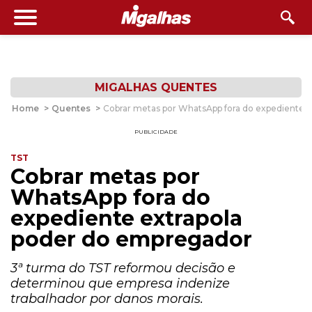
MIGALHAS QUENTES
Home
>
Quentes
>
Cobrar metas por WhatsApp fora do expediente 
PUBLICIDADE
TST
Cobrar metas por
WhatsApp fora do
expediente extrapola
poder do empregador
3ª turma do TST reformou decisão e
determinou que empresa indenize
trabalhador por danos morais.