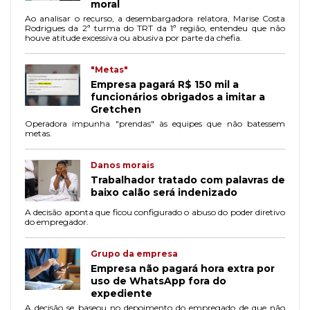
moral
Ao analisar o recurso, a desembargadora relatora, Marise Costa
Rodrigues da 2ª turma do TRT da 1ª região, entendeu que não
houve atitude excessiva ou abusiva por parte da chefia.
"Metas"
Empresa pagará R$ 150 mil a
funcionários obrigados a imitar a
Gretchen
Operadora impunha "prendas" às equipes que não batessem
metas.
Danos morais
Trabalhador tratado com palavras de
baixo calão será indenizado
A decisão aponta que ficou configurado o abuso do poder diretivo
do empregador.
Grupo da empresa
Empresa não pagará hora extra por
uso de WhatsApp fora do
expediente
A decisão se baseou no depoimento do empregado de que não