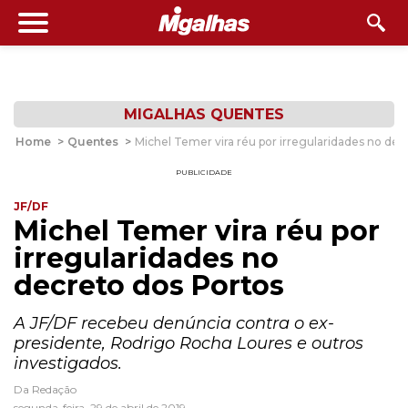
MIGALHAS QUENTES
Home
>
Quentes
>
Michel Temer vira réu por irregularidades no dec
PUBLICIDADE
JF/DF
Michel Temer vira réu por
irregularidades no
decreto dos Portos
A JF/DF recebeu denúncia contra o ex-
presidente, Rodrigo Rocha Loures e outros
investigados.
Da Redação
segunda-feira, 29 de abril de 2019