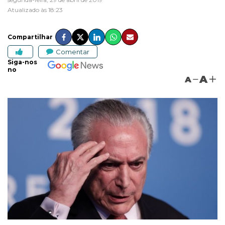
Atualizado às 18:23
Compartilhar
Comentar
Siga-nos
no
A
A