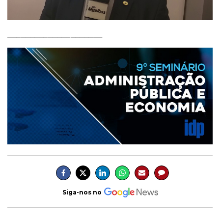
_____________________
Siga-nos no