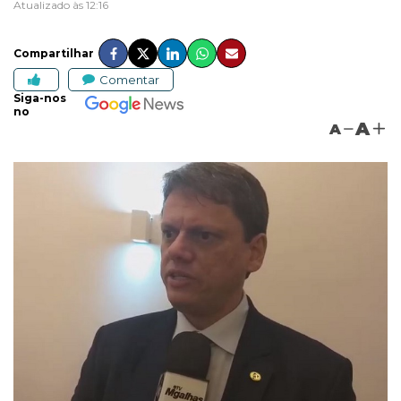
Atualizado às 12:16
Compartilhar
Comentar
Siga-nos
no
A
A