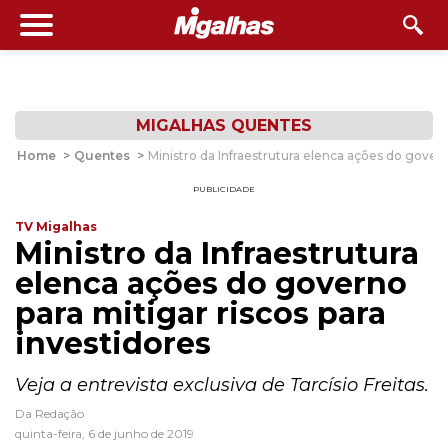
MIGALHAS QUENTES
Home
>
Quentes
>
Ministro da Infraestrutura elenca ações do govern
PUBLICIDADE
TV Migalhas
Ministro da Infraestrutura
elenca ações do governo
para mitigar riscos para
investidores
Veja a entrevista exclusiva de Tarcísio Freitas.
Da Redação
quinta-feira, 6 de junho de 2019