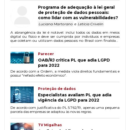
Programa de adequação à lei geral
de proteção de dados pessoais:
como lidar com as vulnerabilidades?
Luciana Martorano
e
Letícia Crivelin
A abrangência da lei é notável: inclui todos os dados em meios
digital ou físico e deve ser cumprida por indivíduos e empresas
que coletam ou utilizam dados pessoais no Brasil com finalidade
econômica ou que ofertam bens e serviços para indivíduos
localizados no país.
Parecer
OAB/RJ critica PL que adia LGPD
para 2022
De acordo com a Ordem, a medida viola direitos fundamentais e
possui "nefasto efeito econômico".
Proteção de dados
Especialistas avaliam PL que adia
vigência da LGPD para 2022
De acordo com justificativa do PL 5.762/19, apenas uma pequena
parcela das empresas se adaptou às novas regras.
TV Migalhas