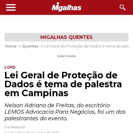
MIGALHAS QUENTES
Home
>
Quentes
>
Lei Geral de Proteção de Dados é tema de pales
PUBLICIDADE
LGPD
Lei Geral de Proteção de
Dados é tema de palestra
em Campinas
Nelson Adriano de Freitas, do escritório
LEMOS Advocacia Para Negócios, foi um dos
palestrantes do evento.
Da Redação
quarta-feira, 19 de junho de 2019