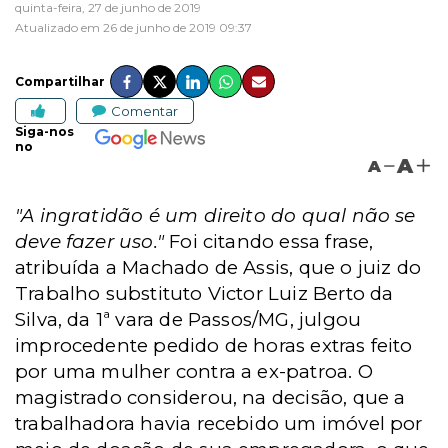
quinta-feira, 27 de junho de 2019
Atualizado em 26 de junho de 2019 09:37
Compartilhar
Comentar
Siga-nos
no
A
A
"A ingratidão é um direito do qual não se
deve fazer uso."
Foi citando essa frase,
atribuída a Machado de Assis, que o juiz do
Trabalho substituto Victor Luiz Berto da
Silva, da 1ª vara de Passos/MG, julgou
improcedente pedido de horas extras feito
por uma mulher contra a ex-patroa.
O
magistrado considerou, na decisão, que a
trabalhadora havia recebido um imóvel por