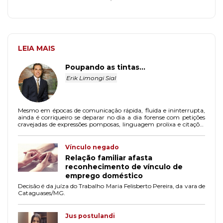
LEIA MAIS
Poupando as tintas...
Erik Limongi Sial
Mesmo em épocas de comunicação rápida, fluida e ininterrupta,
ainda é corriqueiro se deparar no dia a dia forense com petições
cravejadas de expressões pomposas, linguagem prolixa e citações
jurisprudenciais métricas, tornando a leitura desses arrazoados
não apenas maçante, mas privando o interlocutor de uma
objetiva assimilação
Vínculo negado
Relação familiar afasta
reconhecimento de vínculo de
emprego doméstico
Decisão é da juíza do Trabalho Maria Felisberto Pereira, da vara de
Cataguases/MG.
Jus postulandi