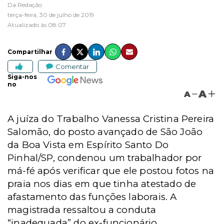
Da Redação
terça-feira, 30 de julho de 2019
Atualizado às 08:07
Compartilhar
Comentar
Siga-nos
no
A
A
A juíza do Trabalho Vanessa Cristina Pereira
Salomão, do posto avançado de São João
da Boa Vista em Espírito Santo Do
Pinhal/SP, condenou um trabalhador por
má-fé após verificar que ele postou fotos na
praia nos dias em que tinha atestado de
afastamento das funções laborais. A
magistrada ressaltou a conduta
“inadequada” do ex-funcionário,