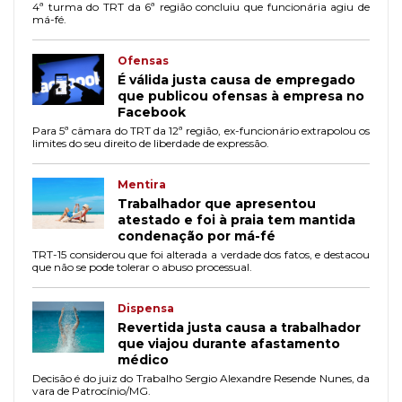
4ª turma do TRT da 6ª região concluiu que funcionária agiu de
má-fé.
Ofensas
É válida justa causa de empregado
que publicou ofensas à empresa no
Facebook
Para 5ª câmara do TRT da 12ª região, ex-funcionário extrapolou os
limites do seu direito de liberdade de expressão.
Mentira
Trabalhador que apresentou
atestado e foi à praia tem mantida
condenação por má-fé
TRT-15 considerou que foi alterada a verdade dos fatos, e destacou
que não se pode tolerar o abuso processual.
Dispensa
Revertida justa causa a trabalhador
que viajou durante afastamento
médico
Decisão é do juiz do Trabalho Sergio Alexandre Resende Nunes, da
vara de Patrocínio/MG.