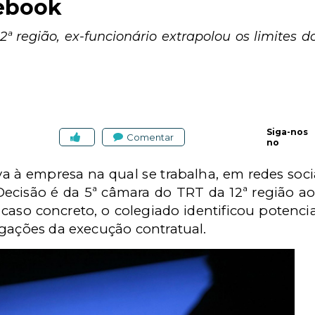
ebook
ª região, ex-funcionário extrapolou os limites do
Siga-nos
Comentar
no
 à empresa na qual se trabalha, em redes sociai
Decisão é da 5ª câmara do TRT da 12ª região a
 caso concreto, o colegiado identificou potenc
igações da execução contratual.