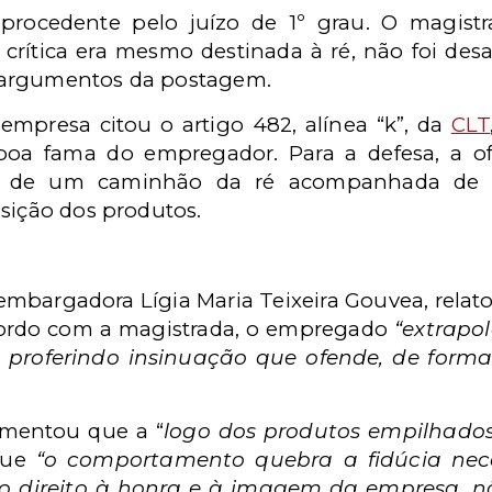
procedente pelo juízo de 1º grau. O magist
 crítica era mesmo destinada à ré, não foi desa
 argumentos da postagem.
 empresa citou o artigo 482, alínea “k”, da
CLT
 boa fama do empregador. Para a defesa, a 
oto de um caminhão da ré acompanhada de 
sição dos produtos.
sembargadora Lígia Maria Teixeira Gouvea, relat
acordo com a magistrada, o empregado
“extrapol
o proferindo insinuação que ofende, de form
mentou que a “
logo dos produtos empilhados 
que
“o comportamento quebra a fidúcia ne
a o direito à honra e à imagem da empresa, n