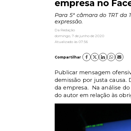
empresa no Fac
Para 5ª câmara do TRT da 12
expressão.
Da Redação
domingo, 7 de junho de 2020
Atualizado às 07:56
Compartilhar
Publicar mensagem ofensiva
demissão por justa causa. 
da empresa.
Na análise do
do autor em relação às obr