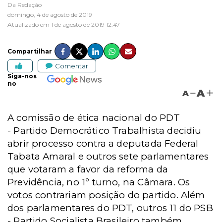
Da Redação
domingo, 4 de agosto de 2019
Atualizado em 1 de agosto de 2019 12:47
Compartilhar
Comentar
Siga-nos
no
A
A
A comissão de ética nacional do PDT
-
Partido Democrático Trabalhista
decidiu
abrir processo contra a deputada Federal
Tabata Amaral e outros sete parlamentares
que votaram a favor da reforma da
Previdência, no 1º turno, na Câmara. Os
votos contrariam posição do partido. Além
dos parlamentares do PDT, outros 11 do PSB
-
Partido Socialista Brasileiro
também