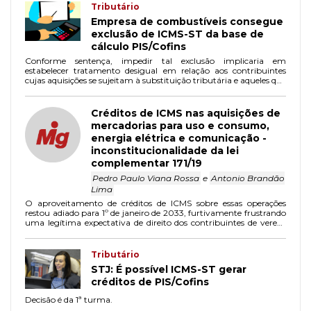
Tributário
Empresa de combustíveis consegue
exclusão de ICMS-ST da base de
cálculo PIS/Cofins
Conforme sentença, impedir tal exclusão implicaria em
estabelecer tratamento desigual em relação aos contribuintes
cujas aquisições se sujeitam à substituição tributária e aqueles que
são responsáveis pelo pagamento de seu próprio ICMS.
Créditos de ICMS nas aquisições de
mercadorias para uso e consumo,
energia elétrica e comunicação -
inconstitucionalidade da lei
complementar 171/19
Pedro Paulo Viana Rossa
e
Antonio Brandão
Lima
O aproveitamento de créditos de ICMS sobre essas operações
restou adiado para 1º de janeiro de 2033, furtivamente frustrando
uma legítima expectativa de direito dos contribuintes de verem
reduzidos seus débitos do imposto em decorrência dessa
possibilidade.
Tributário
STJ: É possível ICMS-ST gerar
créditos de PIS/Cofins
Decisão é da 1ª turma.