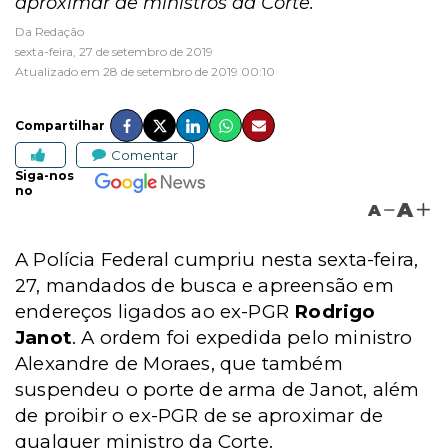
aproximar de ministros da Corte.
Da Redação
sexta-feira, 27 de setembro de 2019
Atualizado em 28 de setembro de 2019 00:10
Compartilhar
Comentar
Siga-nos
no
A
A
A Polícia Federal cumpriu nesta sexta-feira,
27, mandados de busca e apreensão em
endereços ligados ao ex-PGR
Rodrigo
Janot
. A ordem foi expedida pelo ministro
Alexandre de Moraes, que
também
suspendeu o porte de arma de Janot, além
de proibir o ex-PGR de se aproximar de
qualquer ministro da Corte.