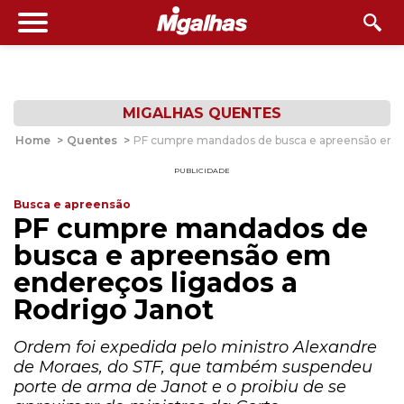
MIGALHAS QUENTES
Home
>
Quentes
>
PF cumpre mandados de busca e apreensão em e
PUBLICIDADE
Busca e apreensão
PF cumpre mandados de
busca e apreensão em
endereços ligados a
Rodrigo Janot
Ordem foi expedida pelo ministro Alexandre
de Moraes, do STF, que também suspendeu
porte de arma de Janot e o proibiu de se