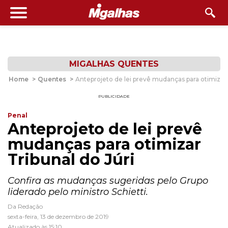
MIGALHAS QUENTES
Home
>
Quentes
>
Anteprojeto de lei prevê mudanças para otimizar 
PUBLICIDADE
Penal
Anteprojeto de lei prevê
mudanças para otimizar
Tribunal do Júri
Confira as mudanças sugeridas pelo Grupo
liderado pelo ministro Schietti.
Da Redação
sexta-feira, 13 de dezembro de 2019
Atualizado às 15:10