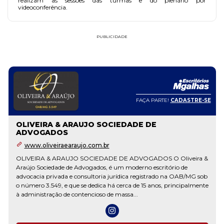
realizam as sessões das turmas e do plenário por
videoconferência.
PUBLICIDADE
FAÇA PARTE!
CADASTRE-SE
Fórum Delivery
www.forumdelivery.com.br
Desde 2011 fazendo escritórios de advocacia atuarem em qualquer
comarca do Brasil sem gerenciar um único correspondente. A
Fórum Delivery assume a operação inteira: contratação,
acompanhamento, comprovante e fatura única. +7.000
correspondentes, 27 estados, +50 mil audiências realizadas. Você
cuida...
SAIBA MAIS SOBRE O ESCRITÓRIO