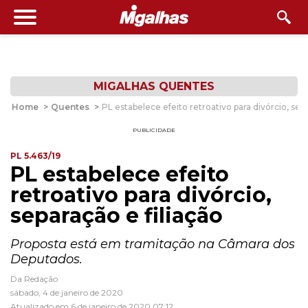
MIGALHAS QUENTES
Home
>
Quentes
>
PL estabelece efeito retroativo para divórcio, sepa
PUBLICIDADE
PL 5.463/19
PL estabelece efeito
retroativo para divórcio,
separação e filiação
Proposta está em tramitação na Câmara dos
Deputados.
Da Redação
sábado, 4 de janeiro de 2020
Atualizado em 6 de janeiro de 2020 07:12