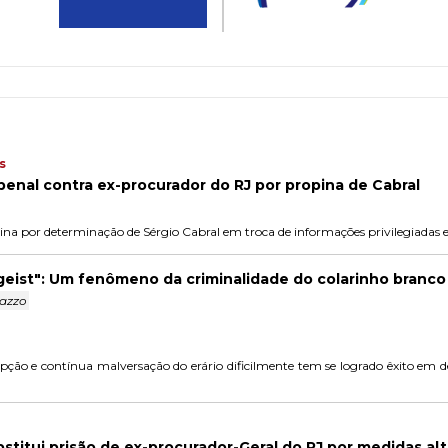
s
enal contra ex-procurador do RJ por propina de Cabral
na por determinação de Sérgio Cabral em troca de informações privilegiadas 
eist": Um fenômeno da criminalidade do colarinho branco b
azzo
rupção e contínua malversação do erário dificilmente tem se logrado êxito em 
bstitui prisão de ex-procurador-Geral do RJ por medidas al