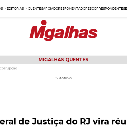
OS
EDITORIAS
QUENTES
APOIADORES
FOMENTADORES
CORRESPONDENTES
MIGALHAS QUENTES
 corrupção
PUBLICIDADE
ral de Justiça do RJ vira ré