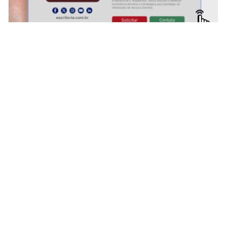
ÇOS
ESPECIAIS
MI
mia
#covid19
Cen
es
dr. Pintassilgo
Fal
eiro VIP
Lula Fala
Apo