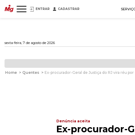
ENTRAR
CADASTRAR
SERVIÇ
sexta-feira, 7 de agosto de 2026
Home
>
Quentes
>
Ex-procurador-Geral de Justiça do RJ vira réu por
Denúncia aceita
Ex-procurador-Ge