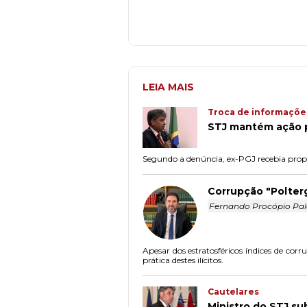
LEIA MAIS
Troca de informaçõe
STJ mantém ação p
Segundo a denúncia, ex-PGJ recebia propi
Corrupção "Polterg
Fernando Procópio Pal
Apesar dos estratosféricos índices de cor
prática destes ilícitos.
Cautelares
Ministro do STJ su