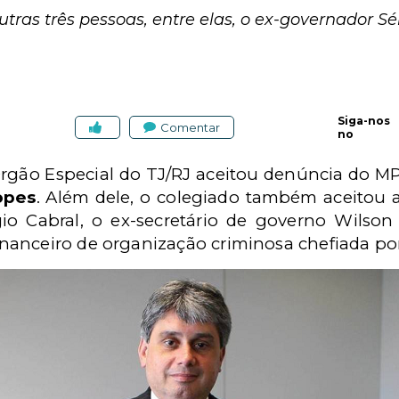
ras três pessoas, entre elas, o ex-governador Sé
Siga-nos
Comentar
no
 Órgão Especial do TJ/RJ aceitou denúncia do MP
opes
. Além dele, o colegiado também aceitou 
o Cabral, o ex-secretário de governo Wilson 
anceiro de organização criminosa chefiada por