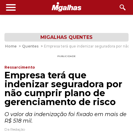
MIGALHAS QUENTES
Home
>
Quentes
>
Empresa terá que indenizar seguradora por não 
PUBLICIDADE
Ressarcimento
Empresa terá que
indenizar seguradora por
não cumprir plano de
gerenciamento de risco
O valor da indenização foi fixado em mais de
R$ 518 mil.
Da Redação