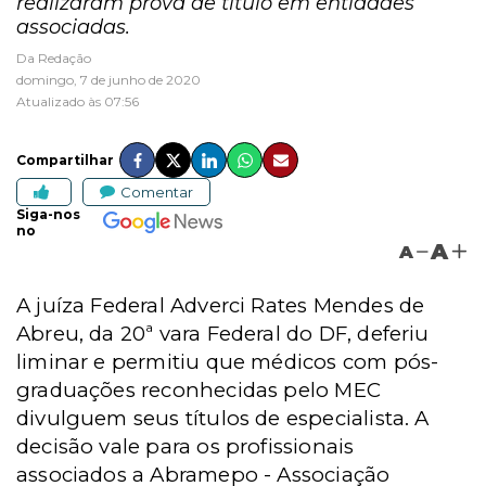
realizaram prova de título em entidades
associadas.
Da Redação
domingo, 7 de junho de 2020
Atualizado às 07:56
Compartilhar
Comentar
Siga-nos
no
A
A
A juíza Federal Adverci Rates Mendes de
Abreu, da 20ª vara Federal do DF, deferiu
liminar e permitiu que médicos com pós-
graduações reconhecidas pelo MEC
divulguem seus títulos de especialista. A
decisão vale para os profissionais
associados a Abramepo - Associação