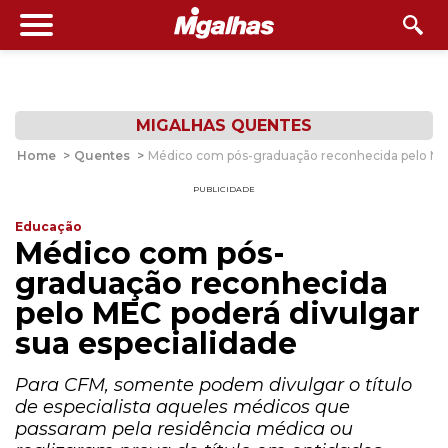
MIGALHAS QUENTES
Home
>
Quentes
>
Médico com pós-graduação reconhecida pelo MEC
PUBLICIDADE
Educação
Médico com pós-
graduação reconhecida
pelo MEC poderá divulgar
sua especialidade
Para CFM, somente podem divulgar o título
de especialista aqueles médicos que
passaram pela residência médica ou