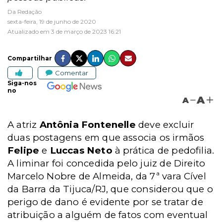
Da Redação
sexta-feira, 19 de junho de 2020
Atualizado em 3 de março de 2023 16:21
Compartilhar
Comentar
Siga-nos
no
A
A
A atriz
Antônia Fontenelle
deve excluir
duas postagens em que associa os irmãos
Felipe
e
Luccas Neto
à prática de pedofilia.
A liminar foi concedida pelo juiz de Direito
Marcelo Nobre de Almeida, da 7ª vara Cível
da Barra da Tijuca/RJ, que considerou que o
perigo de dano é evidente por se tratar de
atribuição a alguém de fatos com eventual