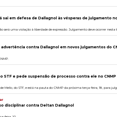
ná sai em defesa de Dallagnol às vésperas de julgamento 
 será uma violação à liberdade de expressão. Julgamento deve ocorrer nesta te
 advertência contra Dallagnol em novos julgamentos do 
 CNMP.
 ao STF e pede suspensão de processo contra ele no CNMP
 de Mello, do STF, e está na pauta do CNMP da próxima terça-feira, 18, para ju
ar
 disciplinar contra Deltan Dallagnol
a-feira, 10.