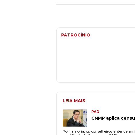
PATROCÍNIO
LEIA MAIS
PAD
CNMP aplica censur
Por maioria, os conselheiros entenderam q