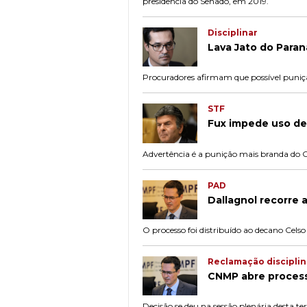
presidência do Senado, em 2019.
Disciplinar
Lava Jato do Para
Procuradores afirmam que possível punição
STF
Fux impede uso de
Advertência é a punição mais branda do
PAD
Dallagnol recorre
O processo foi distribuído ao decano Celso
Reclamação disciplin
CNMP abre processo
Decisão se deu na sessão plenária desta terç