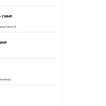
no CNMP
rça-feira, 8.
CNMP
lgamento.