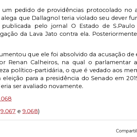
um pedido de providências protocolado no 
 alega que Dallagnol teria violado seu dever fu
a publicada pelo jornal O Estado de S.Paulo
igação da Lava Jato contra ela. Posteriormente
umentou que ele foi absolvido da acusação de ex
or Renan Calheiros, na qual o parlamentar a
za político-partidária, o que é vedado aos mem
a eleição para a presidência do Senado em 20
eria ser avaliado novamente.
.068
(
9.067
e
9.068
)
Compartil