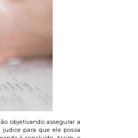
ião objetivando assegurar a
b judice para que ele possa
manda é concluído. Assim, o