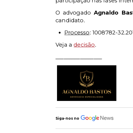
participação nas fases inte
O advogado
Agnaldo Bas
candidato.
Processo
: 1008782-32.20
Veja a
decisão
.
_________________
Siga-nos no