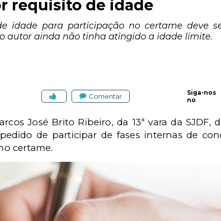
 requisito de idade
de idade para participação no certame deve s
 autor ainda não tinha atingido a idade limite.
Siga-nos
Comentar
no
Marcos José Brito Ribeiro, da 13ª vara da SJDF,
mpedido de participar de fases internas de co
 no certame.