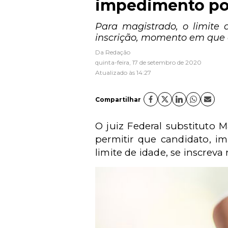
impedimento por
Para magistrado, o limite 
inscrição, momento em que o
Da Redação
quinta-feira, 17 de setembro de 2020
Atualizado às 14:27
Compartilhar
O juiz Federal substituto 
permitir que candidato, i
limite de idade, se inscreva