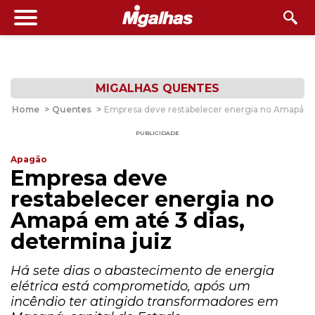
MIGALHAS QUENTES
Home
>
Quentes
>
Empresa deve restabelecer energia no Amapá em 
PUBLICIDADE
Apagão
Empresa deve
restabelecer energia no
Amapá em até 3 dias,
determina juiz
Há sete dias o abastecimento de energia
elétrica está comprometido, após um
incêndio ter atingido transformadores em