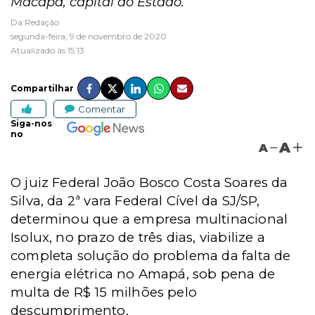
Macapá, capital do Estado.
Da Redação
segunda-feira, 9 de novembro de 2020
Atualizado às 15:13
Compartilhar
Comentar
Siga-nos
no
A
A
O juiz Federal João Bosco Costa Soares da
Silva, da 2ª vara Federal Cível da SJ/SP,
determinou que a empresa multinacional
Isolux, no prazo de três dias, viabilize a
completa solução do problema da falta de
energia elétrica no Amapá, sob pena de
multa de R$ 15 milhões pelo
descumprimento.