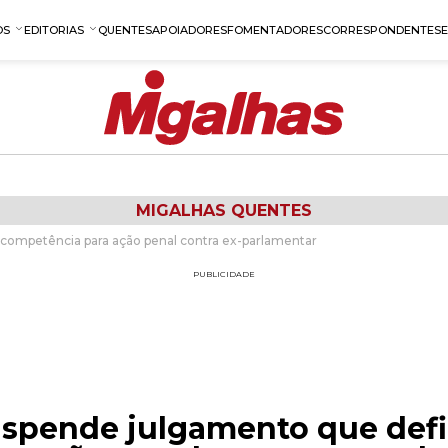
OS
EDITORIAS
QUENTES
APOIADORES
FOMENTADORES
CORRESPONDENTES
MIGALHAS QUENTES
competência para ação penal contra ex-parlamentar
PUBLICIDADE
spende julgamento que defi