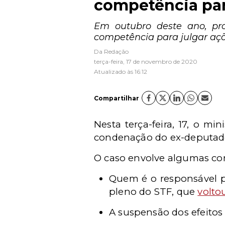
competência par
Em outubro deste ano, pro
competência para julgar ações
Da Redação
terça-feira, 17 de novembro de 2020
Atualizado às 16:12
Compartilhar
Nesta terça-feira, 17, o min
condenação do ex-deputado 
O caso envolve algumas cont
Quem é o responsável p
pleno do STF, que
volto
A suspensão dos efeitos