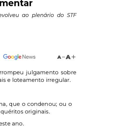
amentar
evolveu ao plenário do STF
A
A
errompeu julgamento sobre
s e loteamento irregular.
rma, que o condenou; ou o
quéritos originais.
este ano.