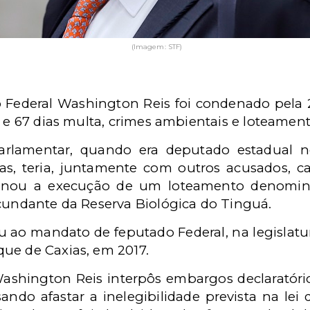
(Imagem: STF)
 Federal Washington Reis foi condenado pela 2
, e 67 dias multa, crimes ambientais e loteament
rlamentar, quando era deputado estadual n
as, teria, juntamente com outros acusados, 
inou a execução de um loteamento denomina
rcundante da Reserva Biológica do Tinguá.
 ao mandato de feputado Federal, na legislatur
ue de Caxias, em 2017.
shington Reis interpôs embargos declaratório
ando afastar a inelegibilidade prevista na lei