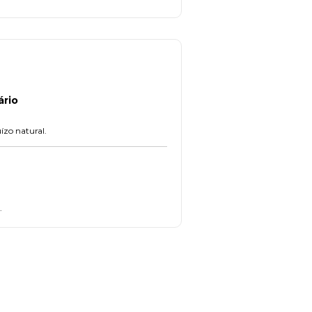
ário
uízo natural.
.