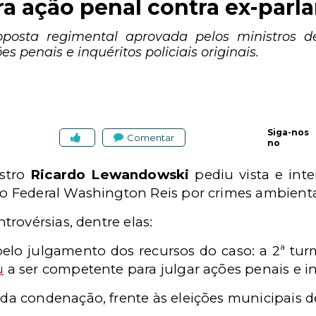
a ação penal contra ex-parl
posta regimental aprovada pelos ministros d
 penais e inquéritos policiais originais.
Siga-nos
Comentar
no
istro
Ricardo Lewandowski
pediu vista e int
Federal Washington Reis por crimes ambientai
rovérsias, dentre elas:
elo julgamento dos recursos do caso: a 2ª tu
u
a ser competente para julgar ações penais e in
 da condenação, frente às eleições municipais d