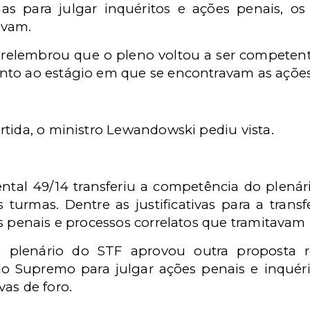
s para julgar inquéritos e ações penais, o
avam.
 relembrou que o pleno voltou a ser competen
nto ao estágio em que se encontravam as açõe
tida, o ministro Lewandowski pediu vista.
tal 49/14 transferiu a competência do plenári
s turmas. Dentre as justificativas para a trans
s penais e processos correlatos que tramitavam
 plenário do STF aprovou outra proposta r
o Supremo para julgar ações penais e inquérit
vas de foro.