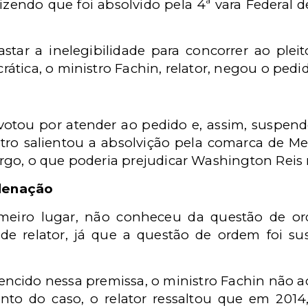
izendo que foi absolvido pela 4ª vara Federal d
astar a inelegibilidade
para
concorrer ao plei
ática, o ministro Fachin, relator, negou o pedi
votou por atender ao pedido e, assim, suspend
tro salientou a absolvição pela comarca de Me
o, o que poderia prejudicar Washington Reis no
denação
imeiro lugar, não conheceu da questão de o
e relator, já que a questão de ordem foi sus
vencido nessa premissa, o ministro Fachin não a
to do caso, o relator ressaltou que em 201