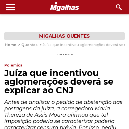
MIGALHAS QUENTES
Home
>
Quentes
>
Juíza que incentivou aglomerações deverá se exp
PUBLICIDADE
Polêmica
Juíza que incentivou
aglomerações deverá se
explicar ao CNJ
Antes de analisar o pedido de abstenção das
postagens da juíza, a corregedora Maria
Thereza de Assis Moura afirmou que tal
imposição poderia se caracterizar poderia
caracterizar censura prévia. Por isso, pediu