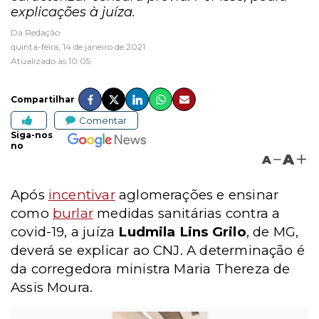
explicações à juíza.
Da Redação
quinta-feira, 14 de janeiro de 2021
Atualizado às 10:05
Compartilhar
Comentar
Siga-nos
no
A
A
Após
incentivar
aglomerações e ensinar
como
burlar
medidas sanitárias contra a
covid-19, a juíza
Ludmila Lins Grilo
, de MG,
deverá se explicar ao CNJ. A determinação é
da corregedora ministra Maria Thereza de
Assis Moura.