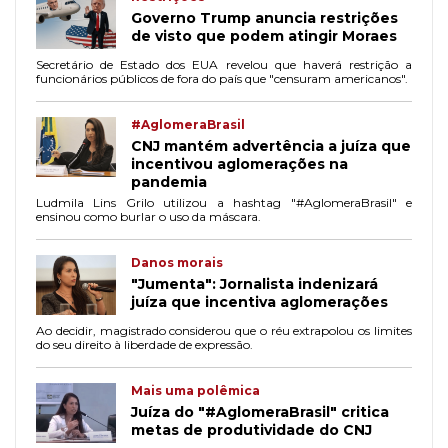
Governo Trump anuncia restrições
de visto que podem atingir Moraes
Secretário de Estado dos EUA revelou que haverá restrição a
funcionários públicos de fora do país que "censuram americanos".
#AglomeraBrasil
CNJ mantém advertência a juíza que
incentivou aglomerações na
pandemia
Ludmila Lins Grilo utilizou a hashtag "#AglomeraBrasil" e
ensinou como burlar o uso da máscara.
Danos morais
"Jumenta": Jornalista indenizará
juíza que incentiva aglomerações
Ao decidir, magistrado considerou que o réu extrapolou os limites
do seu direito à liberdade de expressão.
Mais uma polêmica
Juíza do "#AglomeraBrasil" critica
metas de produtividade do CNJ