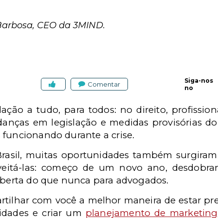
 Barbosa, CEO da 3MIND.
Siga-nos
Comentar
no
lação a tudo, para todos: no direito, profissio
anças em legislação e medidas provisórias do
 funcionando durante a crise.
asil, muitas oportunidades também surgiram 
veitá-las: começo de um novo ano, desdobra
 aberta do que nunca para advogados.
tilhar com você a melhor maneira de estar pr
nidades e criar um
planejamento de marketing