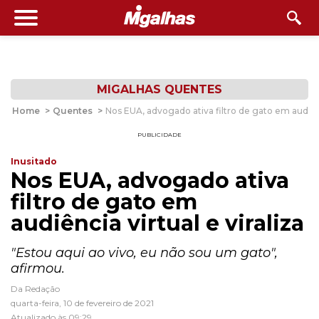
MIGALHAS QUENTES
Home
>
Quentes
>
Nos EUA, advogado ativa filtro de gato em audiênci
PUBLICIDADE
Inusitado
Nos EUA, advogado ativa
filtro de gato em
audiência virtual e viraliza
"Estou aqui ao vivo, eu não sou um gato",
afirmou.
Da Redação
quarta-feira, 10 de fevereiro de 2021
Atualizado às 09:29