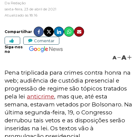
Da Redação
sexta-feira, 23 de abril de 2021
Atualizado às 18:16
Compartilhar
Comentar
Siga-nos
no
A
A
Pena triplicada para crimes contra honra na
web; audiência de custódia presencial e
progressão de regime são tópicos tratados
pela lei
anticrime
, mas que, até esta
semana, estavam vetados por Bolsonaro. Na
última segunda-feira, 19, o Congresso
derrubou tais vetos e as disposições serão
inseridas na lei. Os textos vão à
promulgação presidencial.