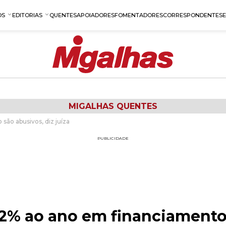
OS
EDITORIAS
QUENTES
APOIADORES
FOMENTADORES
CORRESPONDENTES
MIGALHAS QUENTES
são abusivos, diz juíza
PUBLICIDADE
12% ao ano em financiamento