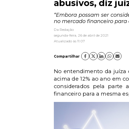
abusivos, diz juí
“Embora possam ser conside
no mercado financeiro para 
Da Redação
segunda-feira, 26 de abril de 2021
Atualizado às 11:07
Compartilhar
No entendimento da juíza d
acima de 12% ao ano em con
considerados pela parte
financeiro para a mesma esp