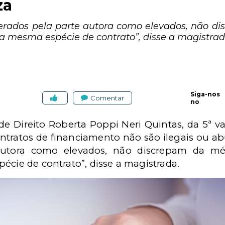
za
rados pela parte autora como elevados, não d
a mesma espécie de contrato”, disse a magistrad
Siga-nos
Comentar
no
e Direito Roberta Poppi Neri Quintas, da 5ª var
tratos de financiamento não são ilegais ou a
 autora como elevados, não discrepam da mé
écie de contrato”, disse a magistrada.