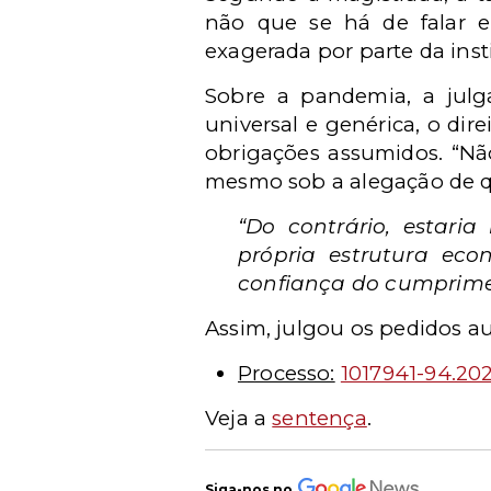
não que se há de falar e
exagerada por parte da insti
Sobre a pandemia, a julg
universal e genérica, o di
obrigações assumidos. “Nã
mesmo sob a alegação de que
“Do contrário, estari
própria estrutura ec
confiança do cumprime
Assim, julgou os pedidos a
Processo:
1017941-94.20
Veja a
sentença
.
Siga-nos no