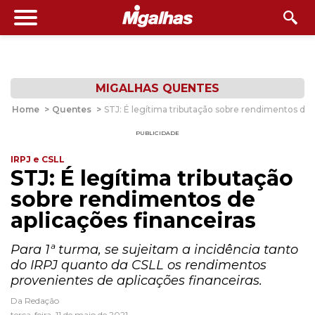
MIGALHAS QUENTES
Home
>
Quentes
>
STJ: É legítima tributação sobre rendimentos de 
PUBLICIDADE
IRPJ e CSLL
STJ: É legítima tributação
sobre rendimentos de
aplicações financeiras
Para 1ª turma, se sujeitam a incidência tanto
do IRPJ quanto da CSLL os rendimentos
provenientes de aplicações financeiras.
Da Redação
terça-feira, 11 de maio de 2021