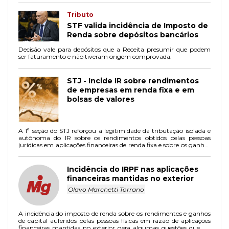
Tributo
STF valida incidência de Imposto de
Renda sobre depósitos bancários
Decisão vale para depósitos que a Receita presumir que podem
ser faturamento e não tiveram origem comprovada.
STJ - Incide IR sobre rendimentos
de empresas em renda fixa e em
bolsas de valores
A 1ª seção do STJ reforçou a legitimidade da tributação isolada e
autônoma do IR sobre os rendimentos obtidos pelas pessoas
jurídicas em aplicações financeiras de renda fixa e sobre os ganhos
líquidos em operações realizadas nas bolsas de valores de
mercadorias, de futuros e assemelhados. O entendimento dos
ministros é que a tributação é legítima e complementar ao
Incidência do IRPF nas aplicações
conceito de renda definido no artigo 43 do Código Tributário
financeiras mantidas no exterior
Nacional, tendo em vista que essas entradas financeiras não
fazem parte da atividade fim das empresas.
Olavo Marchetti Torrano
A incidência do imposto de renda sobre os rendimentos e ganhos
de capital auferidos pelas pessoas físicas em razão de aplicações
financeiras mantidas no exterior gera algumas questões que, de