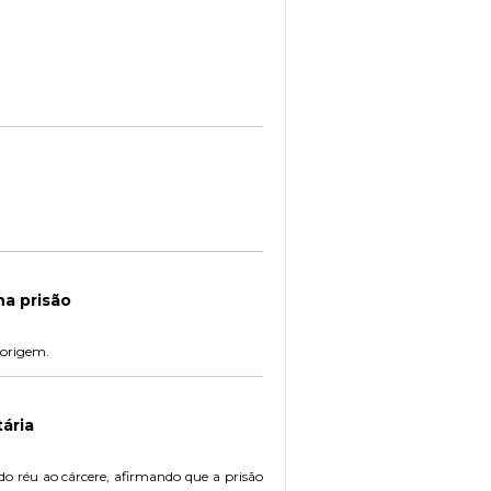
a prisão
 origem.
ária
o réu ao cárcere, afirmando que a prisão