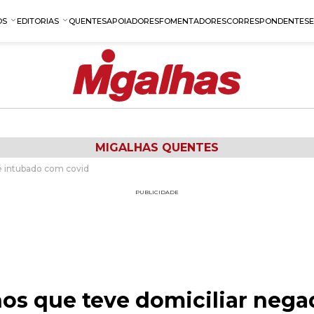
OS
EDITORIAS
QUENTES
APOIADORES
FOMENTADORES
CORRESPONDENTES
MIGALHAS QUENTES
é intubado com covid
PUBLICIDADE
s que teve domiciliar nega