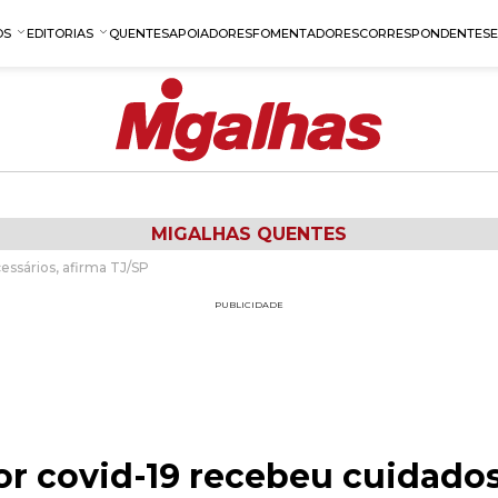
OS
EDITORIAS
QUENTES
APOIADORES
FOMENTADORES
CORRESPONDENTES
MIGALHAS QUENTES
essários, afirma TJ/SP
PUBLICIDADE
or covid-19 recebeu cuidados