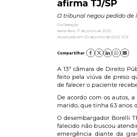
afirma TJ/SP
O tribunal negou pedido de i
Da Redação
sexta-feira, 17 de junho de 2022
Atualizado em 20 de junho de 2022 12:51
Compartilhar
A 13ª câmara de Direito Pú
feito pela viúva de preso 
de falecer o paciente rece
De acordo com os autos, a 
marido, que tinha 63 anos d
O desembargador Borelli T
falecido não buscou atend
emergência diante da gra