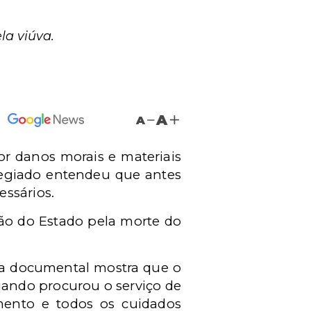
la viúva.
A
A
or danos morais e materiais
olegiado entendeu que antes
essários.
ção do Estado pela morte do
va documental mostra que o
ando procurou o serviço de
mento e todos os cuidados