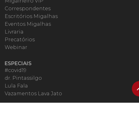
Migalheiro VIP
Correspondentes
Escritórios Migalhas
Eventos Migalhas
Livraria
Precatórios
Webinar
ESPECIAIS
#covid19
dr. Pintassilgo
Lula Fala
Vazamentos Lava Jato
MIGALHEIRO
Central do Migalheiro
Fale Conosco
Apoiadores