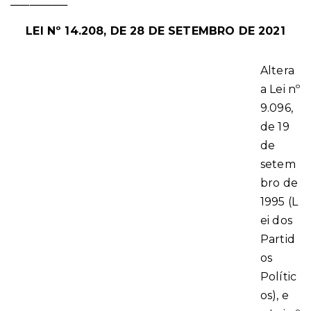
_________
LEI Nº 14.208, DE 28 DE SETEMBRO DE 2021
Altera
a Lei nº
9.096,
de 19
de
setem
bro de
1995 (L
ei dos
Partid
os
Polític
os), e