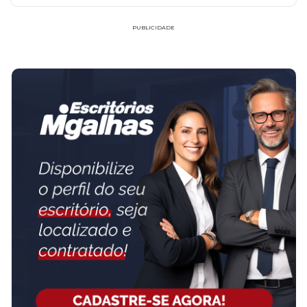
PUBLICIDADE
FAÇA PARTE!
CADASTRE-SE
MESQUITA SOCIEDADE INDIVIDUAL DE
ADVOCACIA
www.mesquitaadvocacia.adv.br
No Mesquita Sociedade de Advocacia, acreditamos que cada cliente
merece uma solução jurídica personalizada, eficiente e acessível.
Somos um escritório especializado em Direito Civil e Trabalhista,
comprometido em atender empresas e particulares com excelência
e inovação. Nossa fundadora, Dra. Mila...
SAIBA MAIS SOBRE O ESCRITÓRIO