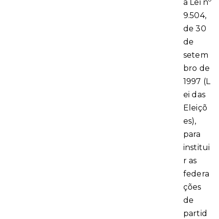
a Lei nº
9.504,
de 30
de
setem
bro de
1997 (L
ei das
Eleiçõ
es),
para
institui
r as
federa
ções
de
partid