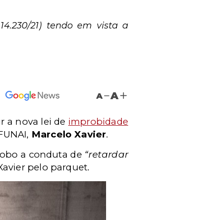
14.230/21) tendo em vista a
A
A
r a nova lei de
improbidade
 FUNAI,
Marcelo Xavier
.
probo a conduta de
“retardar
Xavier pelo parquet.