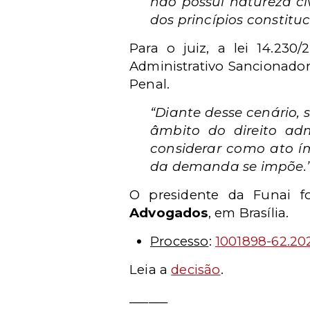
não possui natureza civ
dos princípios constitu
Para o juiz, a lei 14.230
Administrativo Sancionador
Penal.
“Diante desse cenário, 
âmbito do direito adm
considerar como ato í
da demanda se impõe.
O presidente da Funai f
Advogados
, em Brasília.
Processo
:
1001898-62.202
Leia a
decisão
.
______