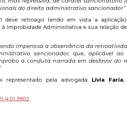
il, mas repressiva, de caráter sancionatório (
cionais do direito administrativo sancionador”
/21 deve retroagir tendo em vista a aplicação
 à Improbidade Administrativa e sua relação d
sendo imperiosa a observância da retroativid
inistrativo sancionador, que, aplicável ao
mprobo a conduta narrada em desfavor do r
”
oi representado pela advogada
Lívia Faria
,
1.4.01.3902