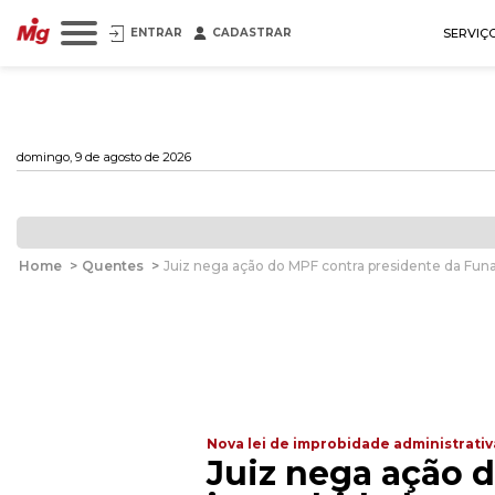
ENTRAR
CADASTRAR
SERVIÇ
domingo, 9 de agosto de 2026
Home
>
Quentes
>
Juiz nega ação do MPF contra presidente da Funa
Nova lei de improbidade administrativ
Juiz nega ação 