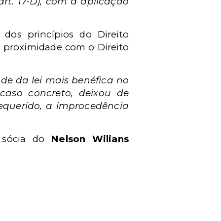
art. 17-D), com a aplicação
 dos princípios do Direito
e proximidade com o Direito
ade da lei mais benéfica no
 caso concreto, deixou de
equerido, a improcedência
 sócia do
Nelson Wilians